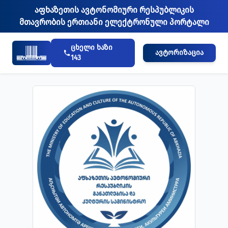
აფხაზეთის ავტონომიური რესპუბლიკის
მთავრობის ერთიანი ელექტრონული პორტალი
ცხელი ხაზი
ᲐᲕᲢᲝᲠᲘᲖᲐᲪᲘᲐ
143